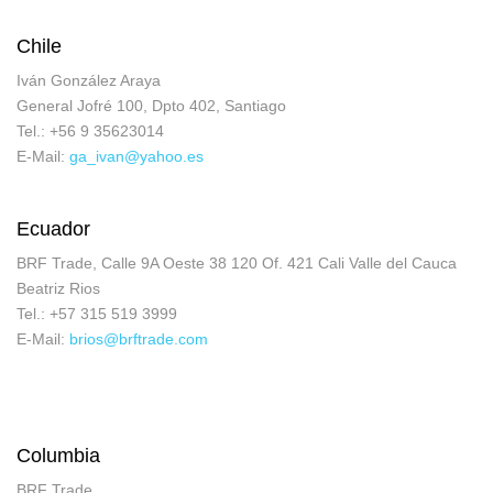
Chile
Iván González Araya
General Jofré 100, Dpto 402, Santiago
Tel.: +56 9 35623014
E-Mail:
ga_ivan@yahoo.es
Ecuador
BRF Trade, Calle 9A Oeste 38 120 Of. 421 Cali Valle del Cauca
Beatriz Rios
Tel.: +57 315 519 3999
E-Mail:
brios@brftrade.com
Columbia
BRF Trade