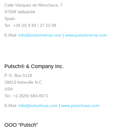
Calle Vázquez de Menchaca, 7
47008 Valladolid
Spain
Tel.: +34 (0) 9 83 / 27 22 08
E-Mail:
info@putschnerva.com
|
www.putschnerva.com
Putsch® & Company Inc.
P. O. Box 5128
28813 Asheville N.C.
USA
Tel.: +1 (828) 684-0671
E-Mail:
info@putschusa.com
|
www.putschusa.com
OOO “Putsch”