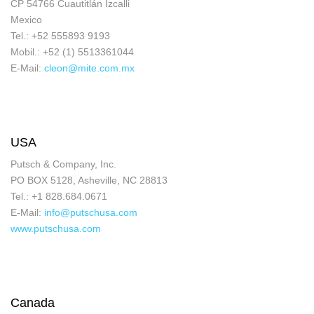
CP 54766 Cuautitlán Izcalli
Mexico
Tel.: +52 555893 9193
Mobil.: +52 (1) 5513361044
E-Mail:
cleon@mite.com.mx
USA
Putsch & Company, Inc.
PO BOX 5128, Asheville, NC 28813
Tel.: +1 828.684.0671
E-Mail:
info@putschusa.com
www.putschusa.com
Canada